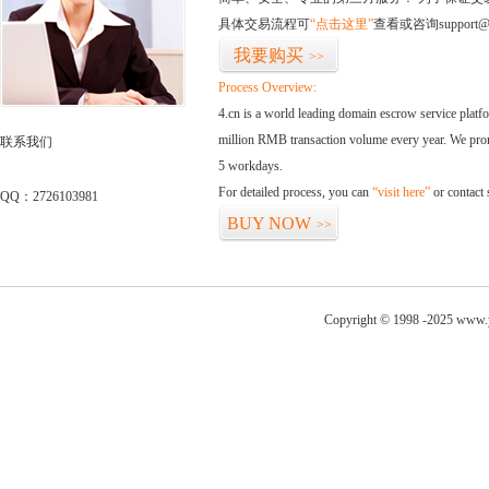
具体交易流程可
“点击这里”
查看或咨询support@
我要购买
>>
Process Overview:
4.cn is a world leading domain escrow service plat
million RMB transaction volume every year. We promi
联系我们
5 workdays.
For detailed process, you can
“visit here”
or contact
QQ：2726103981
BUY NOW
>>
Copyright © 1998 -2025 www.y